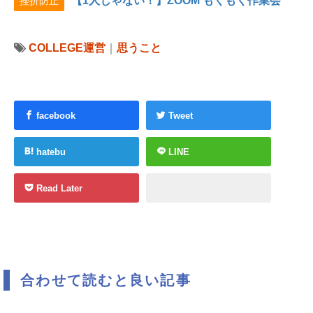
【1人じゃない！】ZOOM もくもく作業会
挫折防止
COLLEGE運営
｜
思うこと
facebook
Tweet
hatebu
LINE
Read Later
合わせて読むと良い記事