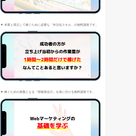
▼ 本業と両立して稼ぐために必要な「外注化スキル」の無料講座です。
▼ 稼ぐための基盤となる「情報発信力」を身に付ける無料講座です。