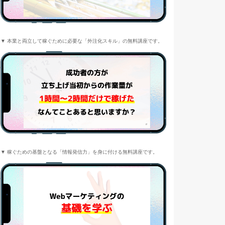
▼ 本業と両立して稼ぐために必要な「外注化スキル」の無料講座です。
▼ 稼ぐための基盤となる「情報発信力」を身に付ける無料講座です。