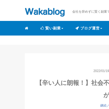
会社を辞めずに賢く副業
賢い副業
ブログ運営
2022/01/19
【辛い人に朗報！】社会
継続