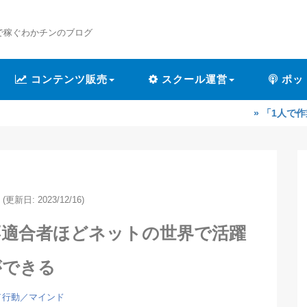
で稼ぐわかチンのブログ
コンテンツ販売
スクール運営
ポッ
» 「1人で作業するのが辛
(更新日: 2023/12/16)
不適合者ほどネットの世界で活躍
ができる
／行動／マインド