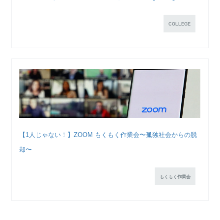
COLLEGE
【1人じゃない！】ZOOM もくもく作業会〜孤独社会からの脱
却〜
もくもく作業会