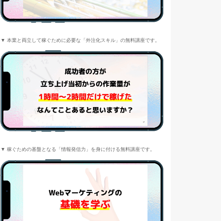
▼ 本業と両立して稼ぐために必要な「外注化スキル」の無料講座です。
▼ 稼ぐための基盤となる「情報発信力」を身に付ける無料講座です。