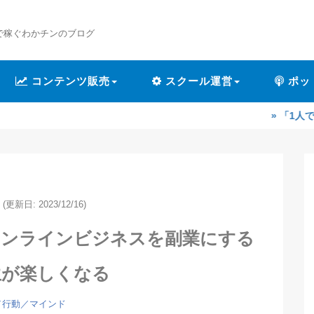
で稼ぐわかチンのブログ
コンテンツ販売
スクール運営
ポッ
» 「1人で作業するのが
(更新日: 2023/12/16)
オンラインビジネスを副業にする
生が楽しくなる
／行動／マインド