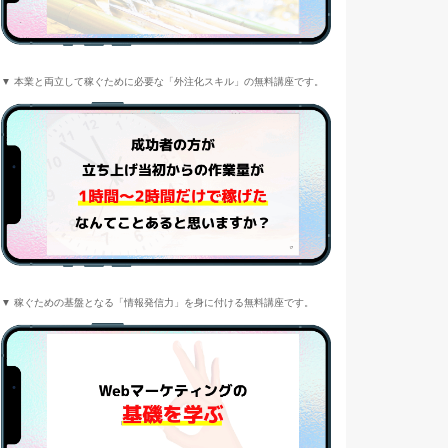
▼ 本業と両立して稼ぐために必要な「外注化スキル」の無料講座です。
▼ 稼ぐための基盤となる「情報発信力」を身に付ける無料講座です。