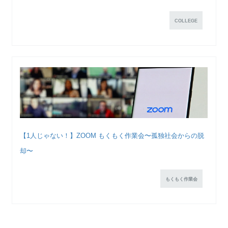
COLLEGE
【1人じゃない！】ZOOM もくもく作業会〜孤独社会からの脱
却〜
もくもく作業会