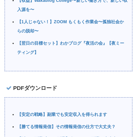
【収益】Wakablog College〜新しい働き方で、新しい収
入源を〜
【1人じゃない！】ZOOM もくもく作業会〜孤独社会か
らの脱却〜
【翌日の目標セット】わかブログ『夜活の会』【夜ミー
ティング】
PDFダウンロード
【安定の戦略】副業でも安定収入を得られます
【勝てる情報発信】その情報発信の仕方で大丈夫？