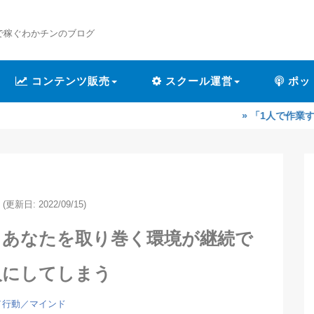
で稼ぐわかチンのブログ
コンテンツ販売
スクール運営
ポッ
» 「1人で作業するのが辛くな
(更新日: 2022/09/15)
】あなたを取り巻く環境が継続で
人にしてしまう
／行動／マインド