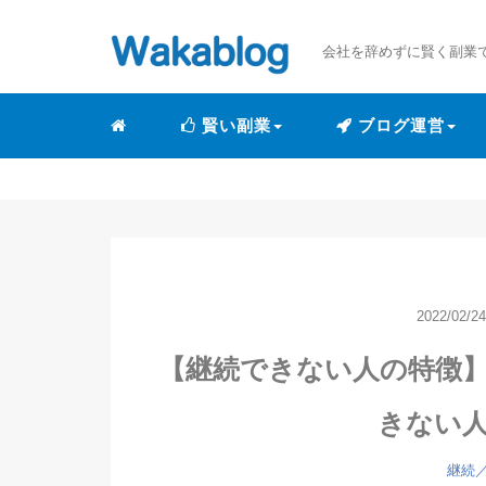
会社を辞めずに賢く副業
賢い副業
ブログ運営
2022/02/24
【継続できない人の特徴
きない
継続