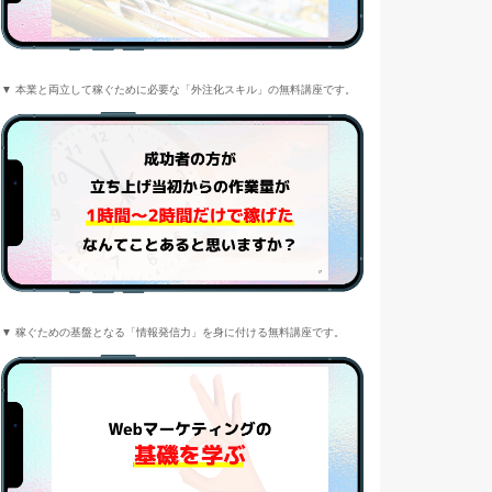
▼ 本業と両立して稼ぐために必要な「外注化スキル」の無料講座です。
▼ 稼ぐための基盤となる「情報発信力」を身に付ける無料講座です。