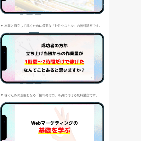
▼ 本業と両立して稼ぐために必要な「外注化スキル」の無料講座です。
▼ 稼ぐための基盤となる「情報発信力」を身に付ける無料講座です。