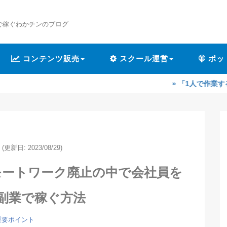
で稼ぐわかチンのブログ
コンテンツ販売
スクール運営
ポッ
» 「1人で作業するのが辛くな
(更新日: 2023/08/29)
モートワーク廃止の中で会社員を
副業で稼ぐ方法
重要ポイント