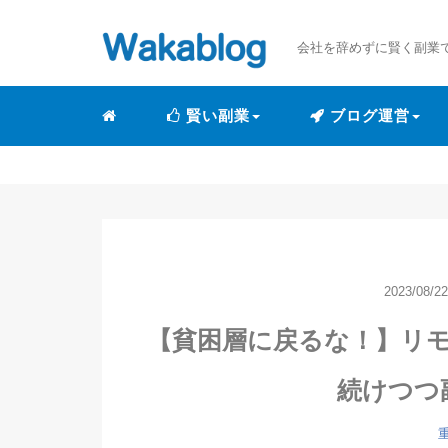
会社を辞めずに賢く副業
賢い副業
ブログ運営
2023/08/22
【貧困層に戻るな！】リ
続けつつ