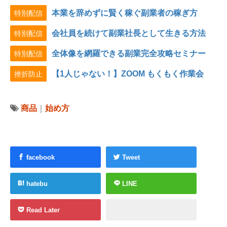
本業を辞めずに賢く稼ぐ副業者の稼ぎ方
特別配信
会社員を続けて副業社長として生きる方法
特別配信
全体像を網羅できる副業完全攻略セミナー
特別配信
【1人じゃない！】ZOOM もくもく作業会
挫折防止
商品
｜
始め方
facebook
Tweet
hatebu
LINE
Read Later