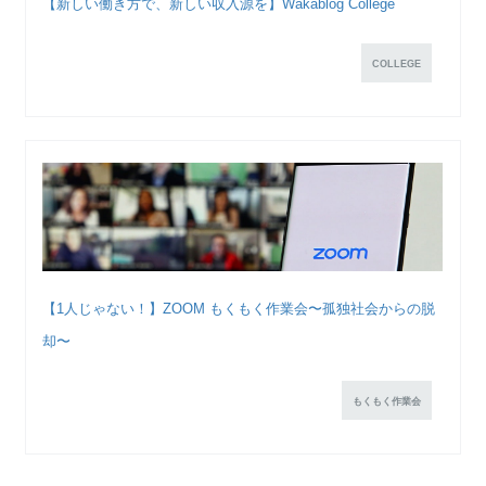
【新しい働き方で、新しい収入源を】Wakablog College
COLLEGE
【1人じゃない！】ZOOM もくもく作業会〜孤独社会からの脱
却〜
もくもく作業会