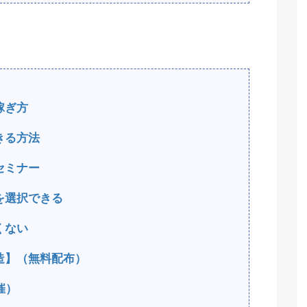
稼ぎ方
きる方法
セミナー
を選択できる
くない
造】（無料配布）
催）