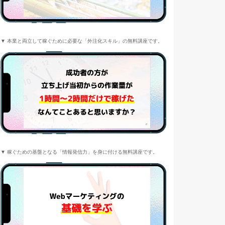
▼ 本業と両立して稼ぐために必要な「外注化スキル」の無料講座です。
▼ 稼ぐための基盤となる「情報発信力」を身に付ける無料講座です。