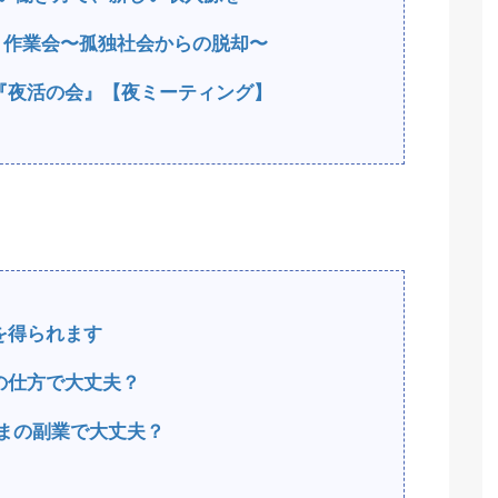
もく作業会〜孤独社会からの脱却〜
『夜活の会』【夜ミーティング】
を得られます
の仕方で大丈夫？
まの副業で大丈夫？