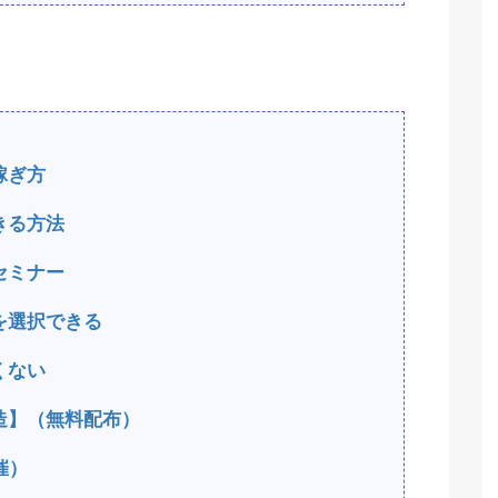
稼ぎ方
きる方法
セミナー
を選択できる
くない
造】（無料配布）
催）