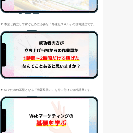
▼ 本業と両立して稼ぐために必要な「外注化スキル」の無料講座です。
▼ 稼ぐための基盤となる「情報発信力」を身に付ける無料講座です。