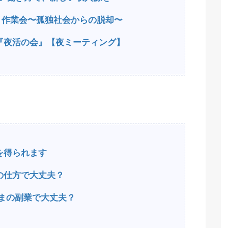
もく作業会〜孤独社会からの脱却〜
『夜活の会』【夜ミーティング】
を得られます
の仕方で大丈夫？
まの副業で大丈夫？