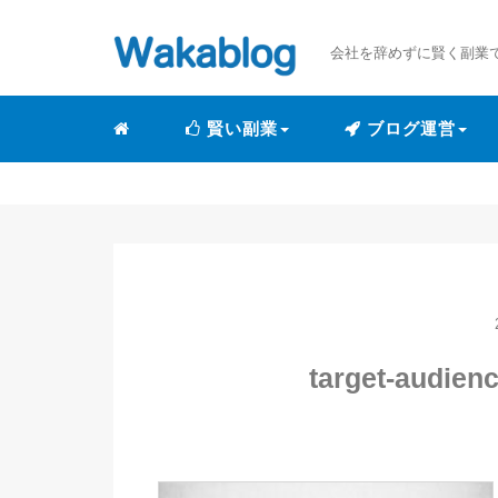
会社を辞めずに賢く副業
賢い副業
ブログ運営
target-audien