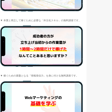
▼ 本業と両立して稼ぐために必要な「外注化スキル」の無料講座です。
▼ 稼ぐための基盤となる「情報発信力」を身に付ける無料講座です。