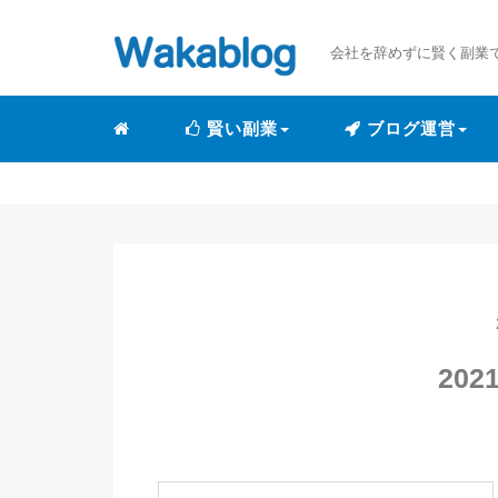
会社を辞めずに賢く副業
賢い副業
ブログ運営
202