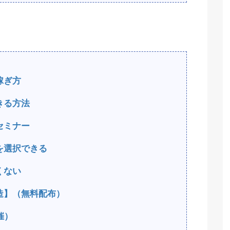
稼ぎ方
きる方法
セミナー
を選択できる
くない
造】（無料配布）
催）