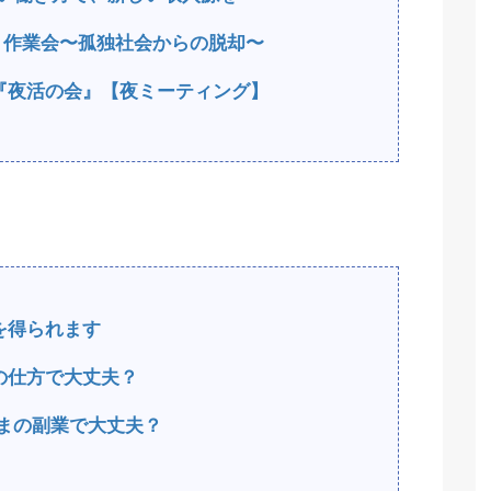
もく作業会〜孤独社会からの脱却〜
『夜活の会』【夜ミーティング】
を得られます
の仕方で大丈夫？
まの副業で大丈夫？