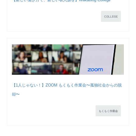
COLLEGE
【1人じゃない！】ZOOM もくもく作業会〜孤独社会からの脱
却〜
もくもく作業会