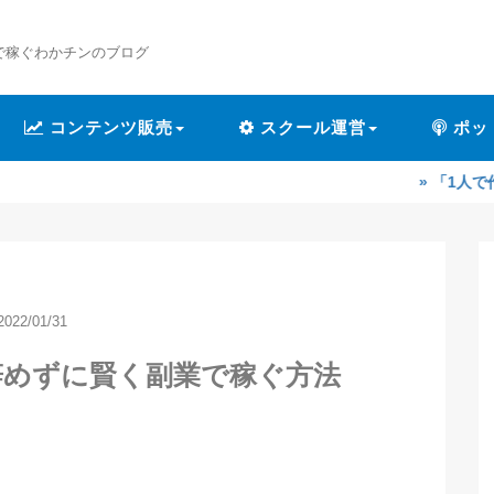
で稼ぐわかチンのブログ
コンテンツ販売
スクール運営
ポッ
» 「1人で作業するのが辛
2022/01/31
辞めずに賢く副業で稼ぐ方法