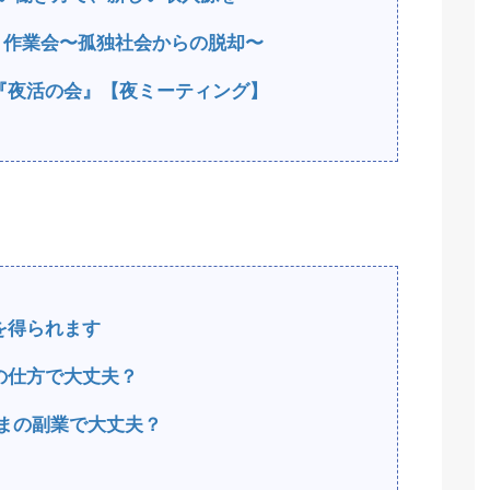
もく作業会〜孤独社会からの脱却〜
『夜活の会』【夜ミーティング】
を得られます
の仕方で大丈夫？
まの副業で大丈夫？