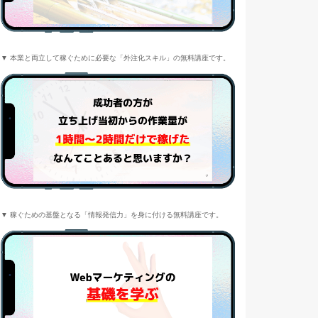
▼ 本業と両立して稼ぐために必要な「外注化スキル」の無料講座です。
▼ 稼ぐための基盤となる「情報発信力」を身に付ける無料講座です。