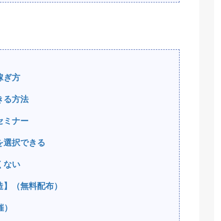
稼ぎ方
きる方法
セミナー
を選択できる
くない
造】（無料配布）
催）