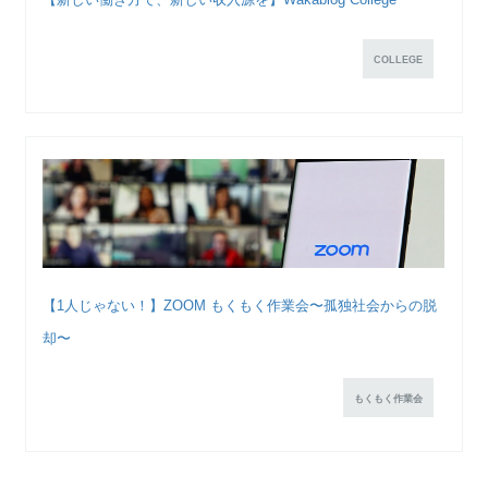
COLLEGE
【1人じゃない！】ZOOM もくもく作業会〜孤独社会からの脱
却〜
もくもく作業会