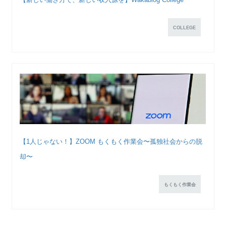
COLLEGE
【1人じゃない！】ZOOM もくもく作業会〜孤独社会からの脱
却〜
もくもく作業会