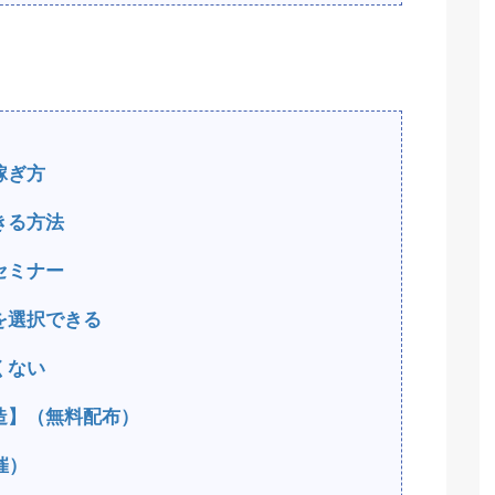
稼ぎ方
きる方法
セミナー
を選択できる
くない
造】（無料配布）
催）