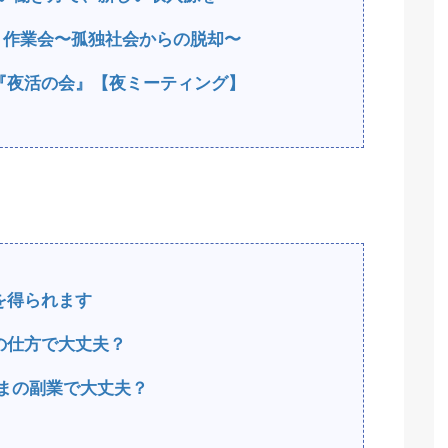
もく作業会〜孤独社会からの脱却〜
『夜活の会』【夜ミーティング】
を得られます
の仕方で大丈夫？
まの副業で大丈夫？