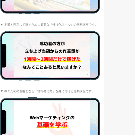
▼ 本業と両立して稼ぐために必要な「外注化スキル」の無料講座です。
▼ 稼ぐための基盤となる「情報発信力」を身に付ける無料講座です。