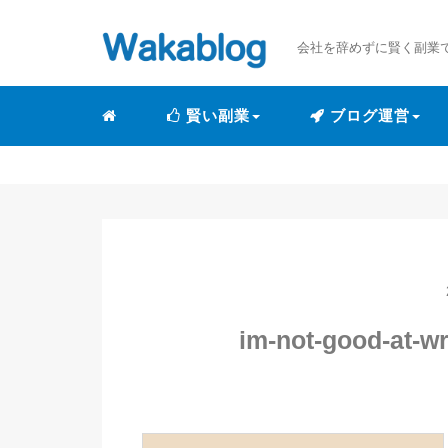
会社を辞めずに賢く副業
賢い副業
ブログ運営
im-not-good-at-w