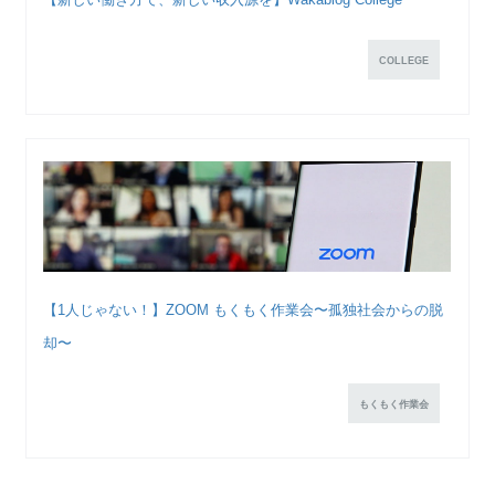
COLLEGE
【1人じゃない！】ZOOM もくもく作業会〜孤独社会からの脱
却〜
もくもく作業会