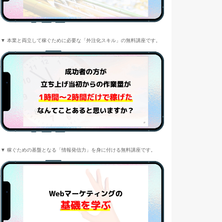
▼ 本業と両立して稼ぐために必要な「外注化スキル」の無料講座です。
▼ 稼ぐための基盤となる「情報発信力」を身に付ける無料講座です。