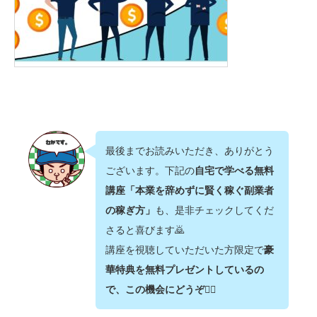
最後までお読みいただき、ありがとう
ございます。下記の
自宅で学べる無料
講座「本業を辞めずに賢く稼ぐ副業者
の稼ぎ方」
も、是非チェックしてくだ
さると喜びます🙇‍
講座を視聴していただいた方限定で
豪
華特典を無料プレゼントしているの
で、この機会にどうぞ💁‍♂️