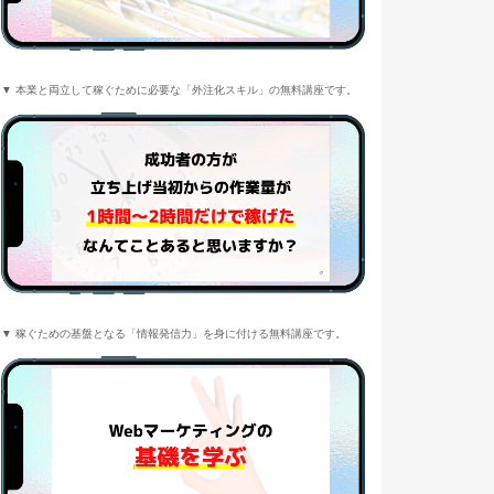
▼ 本業と両立して稼ぐために必要な「外注化スキル」の無料講座です。
▼ 稼ぐための基盤となる「情報発信力」を身に付ける無料講座です。