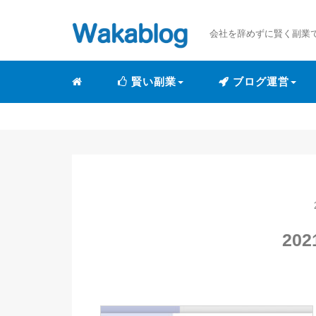
会社を辞めずに賢く副業
賢い副業
ブログ運営
202