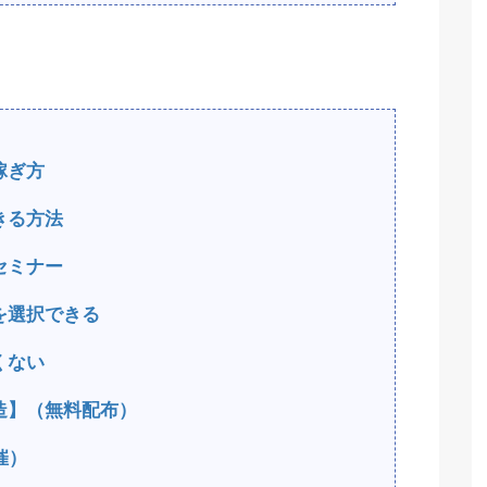
稼ぎ方
きる方法
セミナー
を選択できる
くない
造】（無料配布）
催）