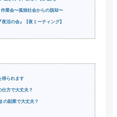
もく作業会〜孤独社会からの脱却〜
『夜活の会』【夜ミーティング】
を得られます
の仕方で大丈夫？
まの副業で大丈夫？