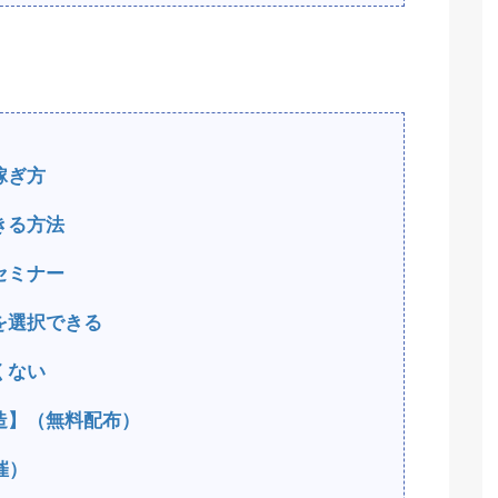
稼ぎ方
きる方法
セミナー
を選択できる
くない
造】（無料配布）
催）