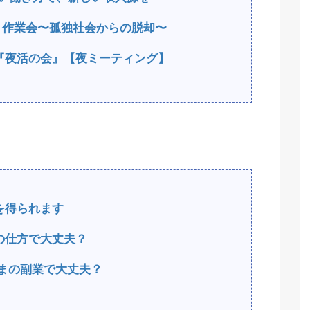
もく作業会〜孤独社会からの脱却〜
『夜活の会』【夜ミーティング】
を得られます
の仕方で大丈夫？
まの副業で大丈夫？