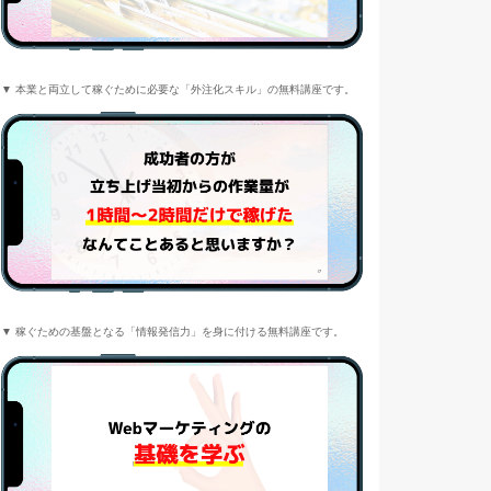
▼ 本業と両立して稼ぐために必要な「外注化スキル」の無料講座です。
▼ 稼ぐための基盤となる「情報発信力」を身に付ける無料講座です。