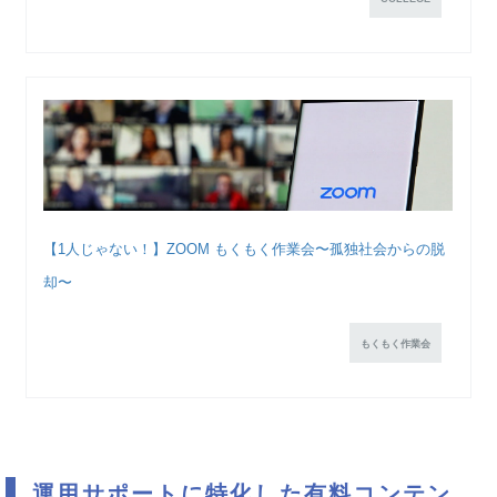
【1人じゃない！】ZOOM もくもく作業会〜孤独社会からの脱
却〜
もくもく作業会
運用サポートに特化した有料コンテン