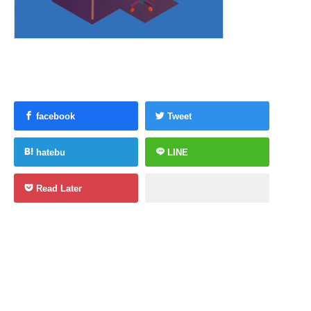
facebook
Tweet
hatebu
LINE
Read Later